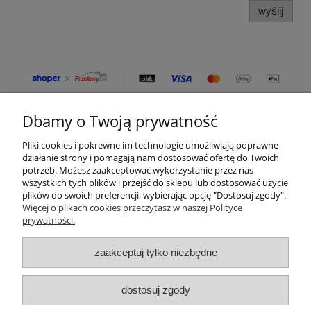
wyślij
Dbamy o Twoją prywatność
Moje konto
Pliki cookies i pokrewne im technologie umożliwiają poprawne
Płatności i dostawa
działanie strony i pomagają nam dostosować ofertę do Twoich
potrzeb. Możesz zaakceptować wykorzystanie przez nas
wszystkich tych plików i przejść do sklepu lub dostosować użycie
Informacje
plików do swoich preferencji, wybierając opcję "Dostosuj zgody".
Więcej o plikach cookies przeczytasz w naszej Polityce
prywatności.
O nas
zaakceptuj tylko niezbędne
Kategorie produktów
Zamówienia telefoniczne
dostosuj zgody
od pon. do pt. 8:00 - 16:00