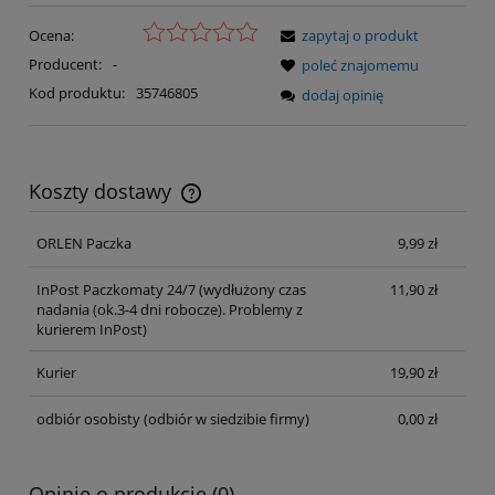
Ocena:
zapytaj o produkt
Producent:
-
poleć znajomemu
Kod produktu:
35746805
dodaj opinię
Koszty dostawy
Cena nie zawiera ewentualnych kosztów płatności
ORLEN Paczka
9,99 zł
InPost Paczkomaty 24/7
(wydłużony czas
11,90 zł
nadania (ok.3-4 dni robocze). Problemy z
kurierem InPost)
Kurier
19,90 zł
odbiór osobisty
(odbiór w siedzibie firmy)
0,00 zł
Opinie o produkcie (0)