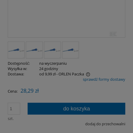
Dostępność:
na wyczerpaniu
Wysyłka w:
24 godziny
Dostawa:
od 9,99 zł
- ORLEN Paczka
sprawdź formy dostawy
Cena nie zawiera ewentualnych kosztów płatności
28,29 zł
Cena:
do koszyka
szt.
dodaj do przechowalni