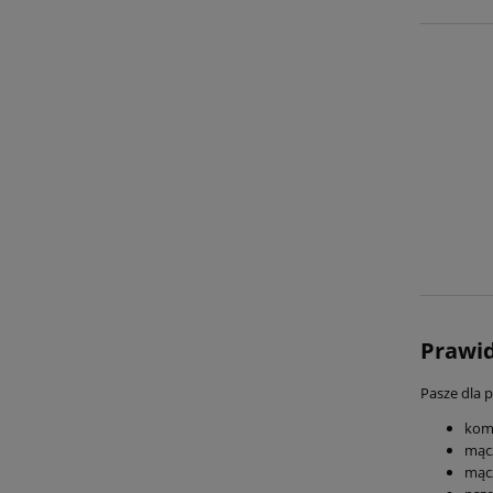
Prawid
Pasze dla 
komp
mącz
mąc