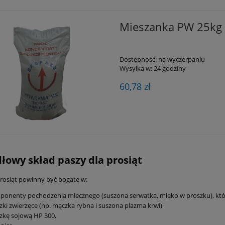
Mieszanka PW 25kg
Dostępność:
na wyczerpaniu
Wysyłka w:
24 godziny
60,78 zł
łowy skład paszy dla prosiąt
prosiąt powinny być bogate w:
onenty pochodzenia mlecznego (suszona serwatka, mleko w proszku), które 
ki zwierzęce (np. mączka rybna i suszona plazma krwi)
zkę sojową HP 300,