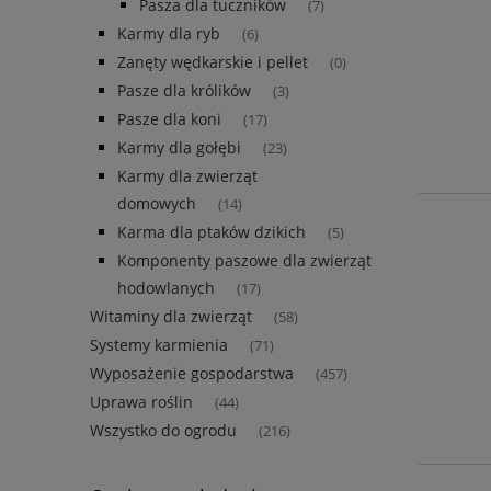
Pasza dla tuczników
(7)
Karmy dla ryb
(6)
Zanęty wędkarskie i pellet
(0)
Pasze dla królików
(3)
Pasze dla koni
(17)
Karmy dla gołębi
(23)
Karmy dla zwierząt
domowych
(14)
Karma dla ptaków dzikich
(5)
Komponenty paszowe dla zwierząt
hodowlanych
(17)
Witaminy dla zwierząt
(58)
Systemy karmienia
(71)
Wyposażenie gospodarstwa
(457)
Uprawa roślin
(44)
Wszystko do ogrodu
(216)