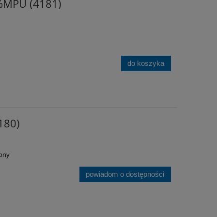
4%MPU (4181)
do koszyka
180)
pny
powiadom o dostępności