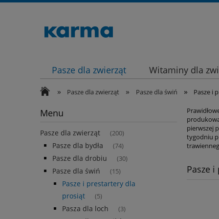
Pasze dla zwierząt
Witaminy dla zwi
»
»
»
Pasze dla zwierząt
Pasze dla świń
Pasze i p
Prawidłowe
Menu
produkowan
pierwszej p
Pasze dla zwierząt
(200)
tygodniu p
Pasze dla bydła
trawienneg
(74)
Pasze dla drobiu
(30)
Pasze i 
Pasze dla świń
(15)
Pasze i prestartery dla
prosiąt
(5)
Pasza dla loch
(3)