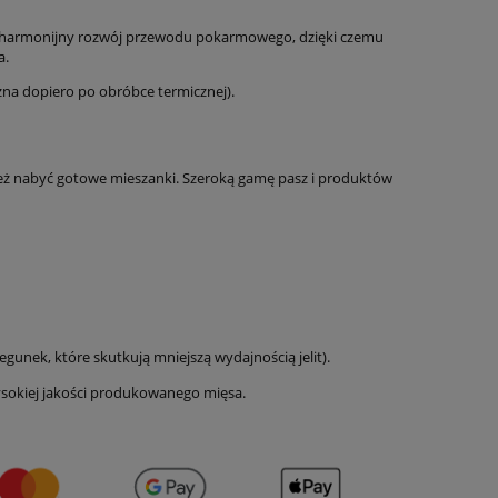
i harmonijny rozwój przewodu pokarmowego, dzięki czemu
a.
żna dopiero po obróbce termicznej).
eż nabyć gotowe mieszanki. Szeroką gamę pasz i produktów
nek, które skutkują mniejszą wydajnością jelit).
ysokiej jakości produkowanego mięsa.