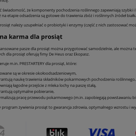
nicę.
ć świadomość, że komponenty pochodzenia roślinnego zapewniają szybki 
ż na etapie odsadzenia są gotowe do trawienia zbóż i roślinnych źródeł białk
prosiąt należy uzupełniać o probiotyki i enzymy (część z nich zastosować mo
na karma dla prosiąt
lansowane pasze dla prosiąt można przygotować samodzielnie, ale można t
ch dla prosiąt oferują fimy De Heus oraz Ekopasz.
eruje m.in. PRESTARTERY dla prosiąt, które:
sowane są w okresie okołoodsadzeniowym,
antują naukę trawienia składników pokarmowych pochodzenia roślinnego,
wniają łagodne przejście z mleka lochy na paszę stałą,
antują optymalne pobieranie,
malizują pracę przewodu pokarmowego (m.in. zapobiegają powstawaniu biegu
 program żywienia prosiąt to gwarancja zdrowia, optymalnego wzrostu i w