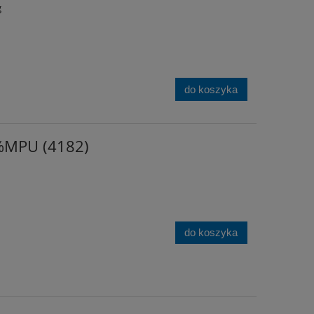
g
do koszyka
4%MPU (4182)
do koszyka