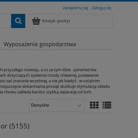
Zarejestruj się
Zaloguj się
Koszyk:
(pusty)
Wyposażenie gospodarstwa
h przyszłego rozwoju, a co za tym idzie - parametrów
iach dotyczących żywienia trzody chlewnej, podawanie
o zaś znacznie wcześniej, a nie jak kiedyś - w ostatnim
ozpoczęcie dokarmiania prosiąt skutkuje stymulacją układu
ia chowu zakłada bardzo szybką separację od loch.
or (5155)