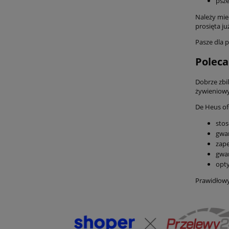
psze
Należy mie
prosięta ju
Pasze dla 
Poleca
Dobrze zbi
żywieniowy
De Heus of
sto
gwar
zape
gwar
opty
Prawidłowy