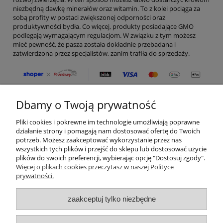
niezbędną dawkę minerałów oraz witamin. To z kolei pociąga za
sobą profity w postaci zwiększonej odporności oraz
produktywności bydła. Co więcej, produkty posiadające GMO
podlegają wymagającym regulacjom. W związku z tym możesz
mieć pewność, że pasza została dokładnie przebadana i
zatwierdzona przez specjalistów, zanim trafiła do sprzedaży.
Dbamy o Twoją prywatność
Moje konto
Pliki cookies i pokrewne im technologie umożliwiają poprawne
Płatności i dostawa
działanie strony i pomagają nam dostosować ofertę do Twoich
potrzeb. Możesz zaakceptować wykorzystanie przez nas
wszystkich tych plików i przejść do sklepu lub dostosować użycie
Informacje
plików do swoich preferencji, wybierając opcję "Dostosuj zgody".
Więcej o plikach cookies przeczytasz w naszej Polityce
prywatności.
O nas
zaakceptuj tylko niezbędne
Kategorie produktów