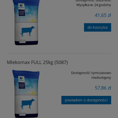
Wysyłka w:
24 godziny
41,65 zł
do koszyka
Mlekomax FULL 25kg (5087)
Dostępność:
tymczasowo
niedostępny
57,86 zł
powiadom o dostępności