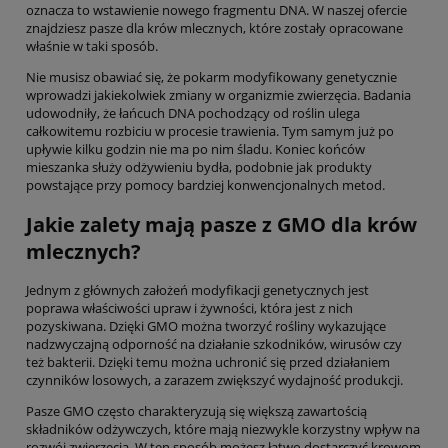
oznacza to wstawienie nowego fragmentu DNA. W naszej ofercie
znajdziesz pasze dla krów mlecznych, które zostały opracowane
właśnie w taki sposób.
Nie musisz obawiać się, że pokarm modyfikowany genetycznie
wprowadzi jakiekolwiek zmiany w organizmie zwierzęcia. Badania
udowodniły, że łańcuch DNA pochodzący od roślin ulega
całkowitemu rozbiciu w procesie trawienia. Tym samym już po
upływie kilku godzin nie ma po nim śladu. Koniec końców
mieszanka służy odżywieniu bydła, podobnie jak produkty
powstające przy pomocy bardziej konwencjonalnych metod.
Jakie zalety mają
pasze z GMO dla krów
mlecznych
?
Jednym z głównych założeń modyfikacji genetycznych jest
poprawa właściwości upraw i żywności, która jest z nich
pozyskiwana. Dzięki GMO można tworzyć rośliny wykazujące
nadzwyczajną odporność na działanie szkodników, wirusów czy
też bakterii. Dzięki temu można uchronić się przed działaniem
czynników losowych, a zarazem zwiększyć wydajność produkcji.
Pasze GMO często charakteryzują się większą zawartością
składników odżywczych, które mają niezwykle korzystny wpływ na
rozwój zwierzęcia. W ten sposób możesz łatwo dostarczyć krowom