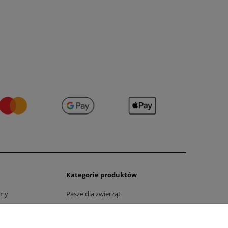
Kategorie produktów
rmy
Pasze dla zwierząt
Witaminy i preparaty dla zwierząt
Systemy karmienia i pojenia zwierząt