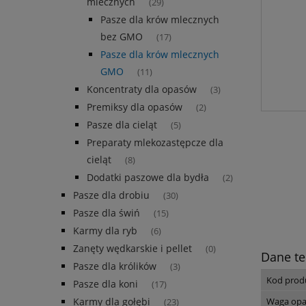
mlecznych
(29)
Pasze dla krów mlecznych
bez GMO
(17)
Pasze dla krów mlecznych
GMO
(11)
Koncentraty dla opasów
(3)
Premiksy dla opasów
(2)
Pasze dla cieląt
(5)
Preparaty mlekozastępcze dla
cieląt
(8)
Dodatki paszowe dla bydła
(2)
Pasze dla drobiu
(30)
Pasze dla świń
(15)
Karmy dla ryb
(6)
Zanęty wędkarskie i pellet
(0)
Dane te
Pasze dla królików
(3)
Kod prod
Pasze dla koni
(17)
Waga opa
Karmy dla gołębi
(23)