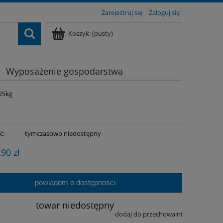
Zarejestruj się
Zaloguj się
Koszyk:
(pusty)
Wyposażenie gospodarstwa
25kg
ć:
tymczasowo niedostępny
,90 zł
powiadom o dostępności
towar niedostępny
dodaj do przechowalni