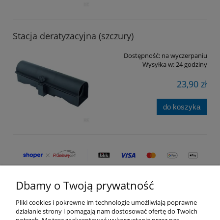
Stacja deratyzacyjna (szczury)
Dostępność:
na wyczerpaniu
Wysyłka w:
24 godziny
23,90 zł
do koszyka
Dbamy o Twoją prywatność
Moje konto
Pliki cookies i pokrewne im technologie umożliwiają poprawne
Płatności i dostawa
działanie strony i pomagają nam dostosować ofertę do Twoich