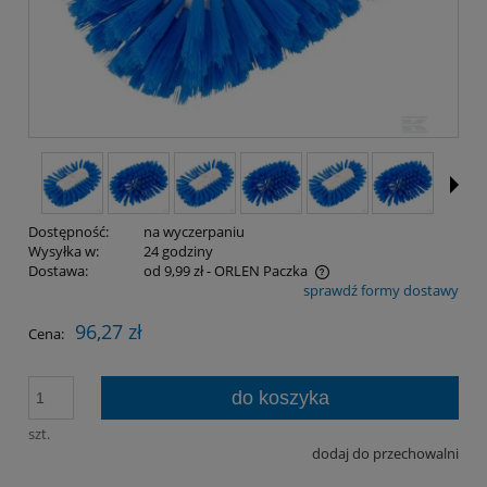
Dostępność:
na wyczerpaniu
Wysyłka w:
24 godziny
Dostawa:
od 9,99 zł
- ORLEN Paczka
sprawdź formy dostawy
Cena nie zawiera ewentualnych kosztów płatności
96,27 zł
Cena:
do koszyka
szt.
dodaj do przechowalni