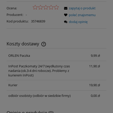
Ocena:
zapytaj o produkt
Producent:
-
poleć znajomemu
Kod produktu:
35746839
dodaj opinię
Koszty dostawy
Cena nie zawiera ewentualnych kosztów płatności
ORLEN Paczka
9,99 zł
InPost Paczkomaty 24/7
(wydłużony czas
11,90 zł
nadania (ok.3-4 dni robocze). Problemy z
kurierem InPost)
Kurier
19,90 zł
odbiór osobisty
(odbiór w siedzibie firmy)
0,00 zł
Opinie o produkcie (0)