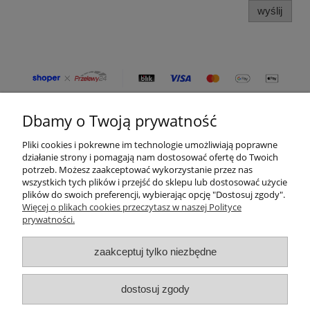
wyślij
Dbamy o Twoją prywatność
Moje konto
Pliki cookies i pokrewne im technologie umożliwiają poprawne
Płatności i dostawa
działanie strony i pomagają nam dostosować ofertę do Twoich
potrzeb. Możesz zaakceptować wykorzystanie przez nas
wszystkich tych plików i przejść do sklepu lub dostosować użycie
Informacje
plików do swoich preferencji, wybierając opcję "Dostosuj zgody".
Więcej o plikach cookies przeczytasz w naszej Polityce
prywatności.
O nas
zaakceptuj tylko niezbędne
Kategorie produktów
Zamówienia telefoniczne
dostosuj zgody
od pon. do pt. 8:00 - 16:00