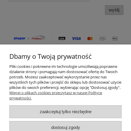
wyślij
Dbamy o Twoją prywatność
Moje konto
Pliki cookies i pokrewne im technologie umożliwiają poprawne
Płatności i dostawa
działanie strony i pomagają nam dostosować ofertę do Twoich
potrzeb. Możesz zaakceptować wykorzystanie przez nas
wszystkich tych plików i przejść do sklepu lub dostosować użycie
Informacje
plików do swoich preferencji, wybierając opcję "Dostosuj zgody".
Więcej o plikach cookies przeczytasz w naszej Polityce
prywatności.
O nas
zaakceptuj tylko niezbędne
Kategorie produktów
Zamówienia telefoniczne
dostosuj zgody