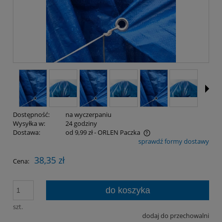
Dostępność:
na wyczerpaniu
Wysyłka w:
24 godziny
Dostawa:
od 9,99 zł
- ORLEN Paczka
sprawdź formy dostawy
Cena nie zawiera ewentualnych kosztów płatności
38,35 zł
Cena:
do koszyka
szt.
dodaj do przechowalni