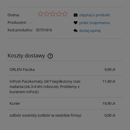
Ocena:
zapytaj o produkt
Producent:
-
poleć znajomemu
Kod produktu:
35751816
dodaj opinię
Koszty dostawy
Cena nie zawiera ewentualnych kosztów płatności
ORLEN Paczka
9,99 zł
InPost Paczkomaty 24/7
(wydłużony czas
11,90 zł
nadania (ok.3-4 dni robocze). Problemy z
kurierem InPost)
Kurier
19,90 zł
odbiór osobisty
(odbiór w siedzibie firmy)
0,00 zł