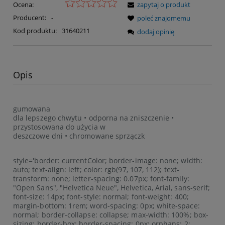
Ocena:
zapytaj o produkt
Producent:
-
poleć znajomemu
Kod produktu:
31640211
dodaj opinię
Opis
gumowana
dla lepszego chwytu • odporna na zniszczenie •
przystosowana do użycia w
deszczowe dni • chromowane sprzączk
style='border: currentColor; border-image: none; width:
auto; text-align: left; color: rgb(97, 107, 112); text-
transform: none; letter-spacing: 0.07px; font-family:
"Open Sans", "Helvetica Neue", Helvetica, Arial, sans-serif;
font-size: 14px; font-style: normal; font-weight: 400;
margin-bottom: 1rem; word-spacing: 0px; white-space:
normal; border-collapse: collapse; max-width: 100%; box-
sizing: border-box; border-spacing: 0px; orphans: 2;