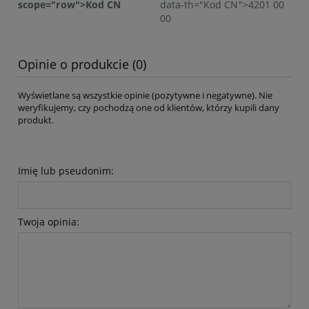
scope="row">Kod CN
data-th="Kod CN">4201 00
00
Opinie o produkcie (0)
Wyświetlane są wszystkie opinie (pozytywne i negatywne). Nie
weryfikujemy, czy pochodzą one od klientów, którzy kupili dany
produkt.
Imię lub pseudonim:
Twoja opinia: