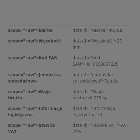
scope="row">Marka
data-th="Marka">KERBL
scope="row">Wysokość
data-th="Wysokość">25
mm
scope="row">Kod EAN
data-th="Kod
EAN">4018653067239
scope="row">Jednostka
data-th="Jednostka
sprzedażowa
sprzedażowa">Sztuka
scope="row">Waga
data-th="Waga
brutto
brutto">0.078 kg
scope="row">Informacja
data-th="Informacja
logistyczna
logistyczna">1
scope="row">Stawka
data-th="Stawka VAT">VAT
VAT
23%