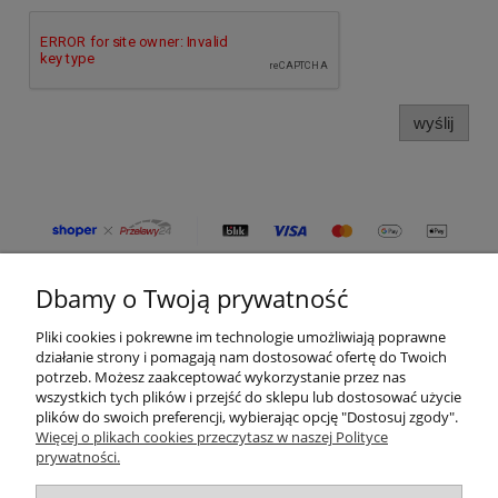
wyślij
Dbamy o Twoją prywatność
Moje konto
Pliki cookies i pokrewne im technologie umożliwiają poprawne
Płatności i dostawa
działanie strony i pomagają nam dostosować ofertę do Twoich
potrzeb. Możesz zaakceptować wykorzystanie przez nas
wszystkich tych plików i przejść do sklepu lub dostosować użycie
Informacje
plików do swoich preferencji, wybierając opcję "Dostosuj zgody".
Więcej o plikach cookies przeczytasz w naszej Polityce
prywatności.
O nas