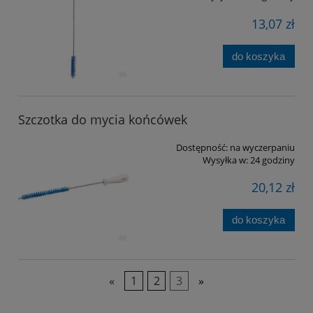
13,07 zł
do koszyka
Szczotka do mycia końcówek
Dostępność:
na wyczerpaniu
Wysyłka w:
24 godziny
20,12 zł
do koszyka
«
1
2
3
»