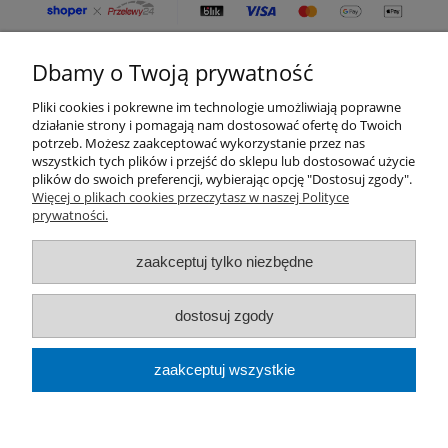
Dbamy o Twoją prywatność
Moje konto
Pliki cookies i pokrewne im technologie umożliwiają poprawne
Płatności i dostawa
działanie strony i pomagają nam dostosować ofertę do Twoich
potrzeb. Możesz zaakceptować wykorzystanie przez nas
wszystkich tych plików i przejść do sklepu lub dostosować użycie
Informacje
plików do swoich preferencji, wybierając opcję "Dostosuj zgody".
Więcej o plikach cookies przeczytasz w naszej Polityce
prywatności.
O nas
zaakceptuj tylko niezbędne
Kategorie produktów
Zamówienia telefoniczne
dostosuj zgody
od pon. do pt. 8:00 - 16:00
666 669 241
zaakceptuj wszystkie
Usługi podnośnikami koszowymi
509 668
255
pokaż pełną wersję strony