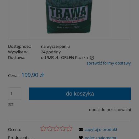
Dostępność:
na wyczerpaniu
Wysyłka w:
24 godziny
Dostawa:
od 9,99 zł
- ORLEN Paczka
sprawdź formy dostawy
Cena nie zawiera ewentualnych kosztów płatności
199,90 zł
Cena:
do koszyka
szt.
dodaj do przechowalni
Ocena:
zapytaj o produkt
Producent:
-
poleć znajomemu