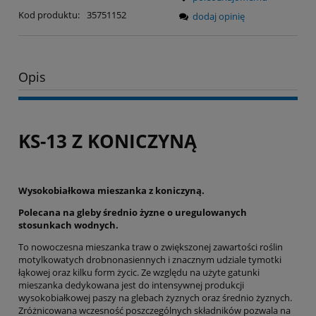
Kod produktu:
35751152
dodaj opinię
Opis
KS-13 Z KONICZYNĄ
Wysokobiałkowa mieszanka z koniczyną.
Polecana na gleby średnio żyzne o uregulowanych
stosunkach wodnych.
To nowoczesna mieszanka traw o zwiększonej zawartości roślin
motylkowatych drobnonasiennych i znacznym udziale tymotki
łąkowej oraz kilku form życic. Ze względu na użyte gatunki
mieszanka dedykowana jest do intensywnej produkcji
wysokobiałkowej paszy na glebach żyznych oraz średnio żyznych.
Zróżnicowana wczesność poszczególnych składników pozwala na