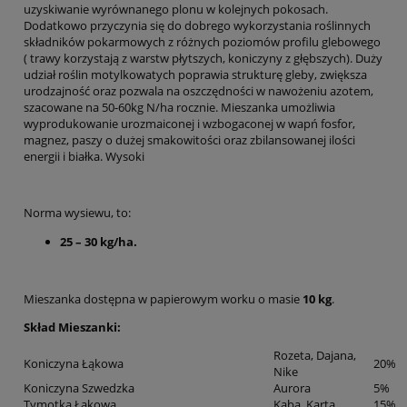
uzyskiwanie wyrównanego plonu w kolejnych pokosach.
Dodatkowo przyczynia się do dobrego wykorzystania roślinnych
składników pokarmowych z różnych poziomów profilu glebowego
( trawy korzystają z warstw płytszych, koniczyny z głębszych). Duży
udział roślin motylkowatych poprawia strukturę gleby, zwiększa
urodzajność oraz pozwala na oszczędności w nawożeniu azotem,
szacowane na 50-60kg N/ha rocznie. Mieszanka umożliwia
wyprodukowanie urozmaiconej i wzbogaconej w wapń fosfor,
magnez, paszy o dużej smakowitości oraz zbilansowanej ilości
energii i białka. Wysoki
Norma wysiewu, to:
25 – 30 kg/ha.
Mieszanka dostępna w papierowym worku o masie
10 kg
.
Skład Mieszanki:
Rozeta, Dajana,
Koniczyna Łąkowa
20%
Nike
Koniczyna Szwedzka
Aurora
5%
Tymotka Łąkowa
Kaba, Karta
15%