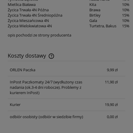
Mietlica Biaława
Kita
10%
Życica Trwała 4N Późna
Brawa
10%
Życica Trwała 4N Średniopóźna
Birtley
15%
Życica Mieszańcowa 4N
Gala
10%
Życica Wielokwiatowa 4N
Turtetra, Bakus
15%
opis pochodzi ze strony producenta
Koszty dostawy
Cena nie zawiera ewentualnych kosztów płatności
ORLEN Paczka
9,99 zł
InPost Paczkomaty 24/7
(wydłużony czas
11,90 zł
nadania (ok.3-4 dni robocze). Problemy z
kurierem InPost)
Kurier
19,90 zł
odbiór osobisty
(odbiór w siedzibie firmy)
0,00 zł