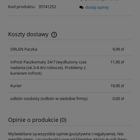
Kod produktu:
35741252
dodaj opinię
Koszty dostawy
Cena nie zawiera ewentualnych kosztów płatności
ORLEN Paczka
9,99 zł
InPost Paczkomaty 24/7
(wydłużony czas
11,90 zł
nadania (ok.3-4 dni robocze). Problemy z
kurierem InPost)
Kurier
19,90 zł
odbiór osobisty
(odbiór w siedzibie firmy)
0,00 zł
Opinie o produkcie (0)
Wyświetlane są wszystkie opinie (pozytywne i negatywne). Nie
weryfikujemy, czy pochodzą one od klientów, którzy kupili dany