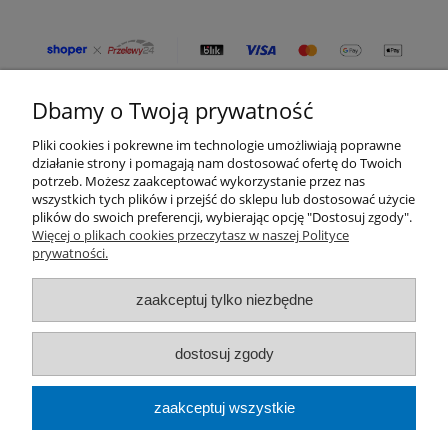
Dbamy o Twoją prywatność
Moje konto
Pliki cookies i pokrewne im technologie umożliwiają poprawne
Płatności i dostawa
działanie strony i pomagają nam dostosować ofertę do Twoich
potrzeb. Możesz zaakceptować wykorzystanie przez nas
wszystkich tych plików i przejść do sklepu lub dostosować użycie
Informacje
plików do swoich preferencji, wybierając opcję "Dostosuj zgody".
Więcej o plikach cookies przeczytasz w naszej Polityce
prywatności.
O nas
zaakceptuj tylko niezbędne
Kategorie produktów
Zamówienia telefoniczne
dostosuj zgody
od pon. do pt. 8:00 - 16:00
666 669 241
zaakceptuj wszystkie
Usługi podnośnikami koszowymi
509 668