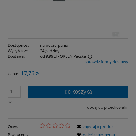
Dostępność:
na wyczerpaniu
Wysyłka w:
24 godziny
Dostawa:
od 9,99 zł
- ORLEN Paczka
sprawdź formy dostawy
Cena nie zawiera ewentualnych kosztów płatności
17,76 zł
Cena:
do koszyka
szt.
dodaj do przechowalni
Ocena:
zapytaj o produkt
Producent:
-
poleć znajomemu