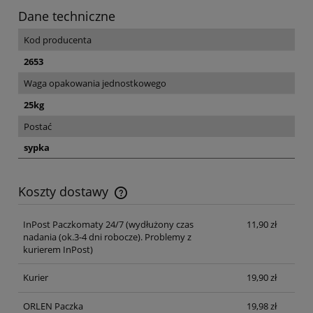
Dane techniczne
Kod producenta
2653
Waga opakowania jednostkowego
25kg
Postać
sypka
Koszty dostawy
Cena nie zawiera ewentualnych kosztów płatności
InPost Paczkomaty 24/7
(wydłużony czas
11,90 zł
nadania (ok.3-4 dni robocze). Problemy z
kurierem InPost)
Kurier
19,90 zł
ORLEN Paczka
19,98 zł