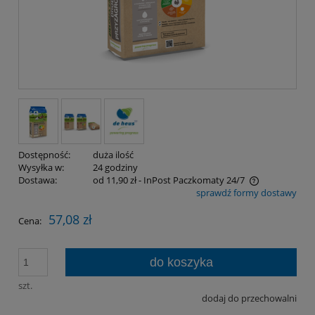
Dostępność:
duża ilość
Wysyłka w:
24 godziny
Dostawa:
od 11,90 zł
- InPost Paczkomaty 24/7
sprawdź formy dostawy
Cena nie zawiera ewentualnych kosztów płatności
57,08 zł
Cena:
do koszyka
szt.
dodaj do przechowalni