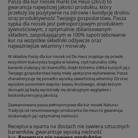
Pasza dla kur niosek marki De Heus (2653) to
gwarancja najwyższej jakości produktu, który
przełoży się pozytywnie na zdrowie i kondycję drobiu
oraz produktywność Twojego gospodarstwa. Pasza
sypka dla niosek jest pełnoporcjowym produktem
żywnościowym, z optymalnie zbilansowanym
składem, zaspokajającym w 100% zapotrzebowanie
kur na wszystkie składniki odżywcze oraz
najważniejsze witaminy i minerały.
W składzie Paszy dla kur niosek od De Heus znajduje się przede
wszystkim kukurydza bogata w luteinę, czyli naturalny żółty
barwnik (należący do ksantofili), dzięki któremu żółtka kurzych jaj z
Twojego gospodarstwa będą miały apetyczne wybarwienie. Pasza
charakteryzuje się ponadto wysoką zawartością witaminy D3 oraz
wysokim poziomem wapnia i kwasu linolowego, dzięki którym
skorupki jaj będą wyróżniały się atrakcyjnym wyglądem i
bezkonkurencyjną jakością.
Zaawansowana pasza pełnoporcjowa dla kur niosek Natura i
Tradycja od renomowanego producenta De Heus to gwarancja
doskonałych jaj i optymalnej nieśności.
Receptura oparta na zbożach nie zawiera sztucznych
barwników, gwarantuje wysoką nieśność
kur.
Receptura nie zawiera produktów