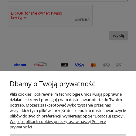
wyślij
Dbamy o Twoją prywatność
Moje konto
Pliki cookies i pokrewne im technologie umożliwiają poprawne
Płatności i dostawa
działanie strony i pomagają nam dostosować ofertę do Twoich
potrzeb. Możesz zaakceptować wykorzystanie przez nas
wszystkich tych plików i przejść do sklepu lub dostosować użycie
Informacje
plików do swoich preferencji, wybierając opcję "Dostosuj zgody".
Więcej o plikach cookies przeczytasz w naszej Polityce
prywatności.
O nas