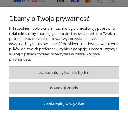
Dbamy o Twoją prywatność
Moje konto
Pliki cookies i pokrewne im technologie umożliwiają poprawne
Płatności i dostawa
działanie strony i pomagają nam dostosować ofertę do Twoich
potrzeb. Możesz zaakceptować wykorzystanie przez nas
wszystkich tych plików i przejść do sklepu lub dostosować użycie
Informacje
plików do swoich preferencji, wybierając opcję "Dostosuj zgody".
Więcej o plikach cookies przeczytasz w naszej Polityce
prywatności.
O nas
zaakceptuj tylko niezbędne
Kategorie produktów
Zamówienia telefoniczne
dostosuj zgody
od pon. do pt. 8:00 - 16:00
666 669 241
zaakceptuj wszystkie
Usługi podnośnikami koszowymi
509 668
255
pokaż pełną wersję strony