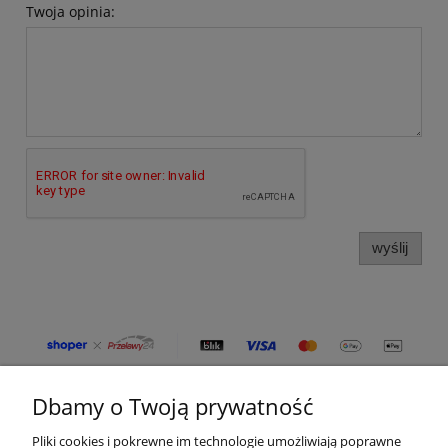
Twoja opinia:
wyślij
Dbamy o Twoją prywatność
Moje konto
Pliki cookies i pokrewne im technologie umożliwiają poprawne